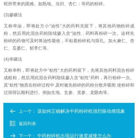
程所带来的困难。如熟地、当归、杏仁：等药的粉碎。
(3)掺碾法
又称串油，即将处方小“油性”大的药料先留下，将其他药物粉碎成
粉，然后用此混合药粉陆续掺入含“油性，药料再粉碎一次。这样先
粉碎的药物可及时将油性吸收，不粘着粉碎机与筛孔。加火麻仁、杏
仁、瓜萎仁、郁李仁等。
(4)串碾法
又称串料，即将处方中“粘性”大的药料留下，先将其他药料混合粉碎
成粗粉，然后用此混合药料陆续掺入含“粘性”药料，再行粉碎一次。
其“粘性”物质在粉碎过程中.及时被先粉碎的药粉分散并吸附.使粉碎和
过筛得以顺利进行。例如生地、玄参、党参、龙眼肉等。
该如何正确解决中药粉碎机强烈振动感现象
上一个：
返回列表
中药粉碎机出现运行速度减慢怎么办
下一个：