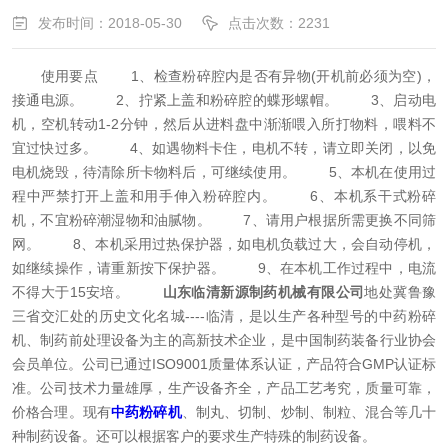
发布时间：2018-05-30
点击次数：2231
使用要点
1、检查粉碎腔内是否有异物(开机前必须为空)，
接通电源。
2、拧紧上盖和粉碎腔的蝶形螺帽。
3、启动电
机，空机转动1-2分钟，然后从进料盘中渐渐喂入所打物料，喂料不
宜过快过多。
4、如遇物料卡住，电机不转，请立即关闭，以免
电机烧毁，待清除所卡物料后，可继续使用。
5、本机在使用过
程中严禁打开上盖和用手伸入粉碎腔内。
6、本机系干式粉碎
机，不宜粉碎潮湿物和油腻物。
7、请用户根据所需更换不同筛
网。
8、本机采用过热保护器，如电机负载过大，会自动停机，
如继续操作，请重新按下保护器。
9、在本机工作过程中，电流
不得大于15安培。
山东临清新源制药机械有限公司
地处冀鲁豫
三省交汇处的历史文化名城----临清，是以生产各种型号的中药粉碎
机、制药前处理设备为主的高新技术企业，是中国制药装备行业协会
会员单位。公司已通过ISO9001质量体系认证，产品符合GMP认证标
准。公司技术力量雄厚，生产设备齐全，产品工艺考究，质量可靠，
价格合理。现有
中药粉碎机
、制丸、切制、炒制、制粒、混合等几十
种制药设备。还可以根据客户的要求生产特殊的制药设备。