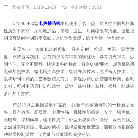
发布时间：2018-11-28
点击次数：3651
CY340.460型
电热炒药机
本机使用于炒、灸、烘各类不同规格和
性质的中药材，采用电加热，清洁，卫生，对药物没有污染。温度控
制仪可随时控制温度高低，该机造型美观，操作简便，性能优良。
主要特点：智能化过程控制，具有定时、控温、恒温、温度数
显、双转速等功能。炒筒内壁装有特制的螺旋板，具有填充率高、炒
制均匀、完全不漏料、快速出料的特点，符合GMP要求。炒药机采用
电磁加热技术，微电脑控温技术，智能补温技术，芯片植入技术，可
以将炒制中药的工艺参数植入芯片，实现炒药机的智能化炒药、自动
出料，可对中药原料进行清炒、碳炒、辅料炒、麸炒、蜜炒、醋炒等
多种加工方式。
产品特点是根据发展和需要，我隆泽机械新研制的一种新型设
备，具有效率、高质量、实用性强、机械性能稳定、安全、噪声低、
耗电省、结构简单，适用性更广，外型美观保温性能好。该机的优点
是温度实时监控，电热炒药机，搅拌速度无极变速，能有效地根据各
种材质控制温度，使之能节省能源和减少污染。