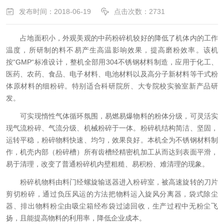
发布时间：2018-06-19
点击次数：2731
占地面积小，外观美观的中药粉碎机较好的降低了机体内的工作
温度，所研制的料不易产生高温影响效果，提高磨粉效率。该机
按“GMP“标准设计，整机全部用304不锈钢材料制造，应用于化工、
医药、农药、食品、电子材料、电池材料以及高分子新材料等干式粉
体原材料的细粉碎。特别适合科研院所、大专院校实验室新产品研
发。
可实现惰性气体循环氛围，易燃易爆物料的粉体分级，可灵活实
现气流粉碎、气流分级、机械粉碎于一体。粉碎机结构简洁、坚固，
运转平稳，粉碎物料快速、均匀，效果良好。本机全为不锈钢材料制
作，机壳内部（粉碎槽）所有齿槽经精密机加工从而达到表面平滑，
易于清理，改变了普通粉碎机内壁粗糙、易积粉、难清理的现象。
粉碎机物料由料门经螺旋输送器进入粉碎室，被高速旋转的刀片
剪切粉碎，通过负压风运的方法把物料运入旋风分离器，袋式除尘
器、排出物料粉尘由吸尘箱经布袋过滤回收，生产过程中无粉尘飞
扬，且能提高物料的利用率，降低企业成本。