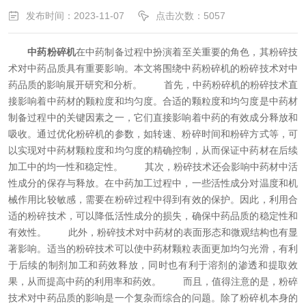
发布时间：2023-11-07
点击次数：5057
中药粉碎机
在中药制备过程中扮演着至关重要的角色，其粉碎技
术对中药品质具有重要影响。本文将围绕中药粉碎机的粉碎技术对中
药品质的影响展开研究和分析。
首先，中药粉碎机的粉碎技术直
接影响着中药材的颗粒度和均匀度。合适的颗粒度和均匀度是中药材
制备过程中的关键因素之一，它们直接影响着中药的有效成分释放和
吸收。通过优化粉碎机的参数，如转速、粉碎时间和粉碎方式等，可
以实现对中药材颗粒度和均匀度的精确控制，从而保证中药材在后续
加工中的均一性和稳定性。
其次，粉碎技术还会影响中药材中活
性成分的保存与释放。在中药加工过程中，一些活性成分对温度和机
械作用比较敏感，需要在粉碎过程中得到有效的保护。因此，利用合
适的粉碎技术，可以降低活性成分的损失，确保中药品质的稳定性和
有效性。
此外，粉碎技术对中药材的表面形态和微观结构也有显
著影响。适当的粉碎技术可以使中药材颗粒表面更加均匀光滑，有利
于后续的制剂加工和药效释放，同时也有利于溶剂的渗透和提取效
果，从而提高中药的利用率和药效。
而且，值得注意的是，粉碎
技术对中药品质的影响是一个复杂而综合的问题。除了粉碎机本身的