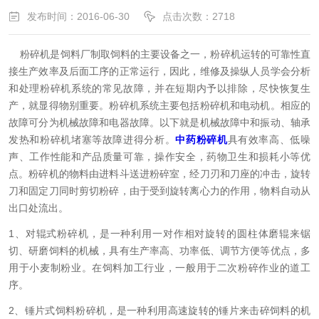
发布时间：2016-06-30
点击次数：2718
粉碎机是饲料厂制取饲料的主要设备之一，粉碎机运转的可靠性直
接生产效率及后面工序的正常运行，因此，维修及操纵人员学会分析
和处理粉碎机系统的常见故障，并在短期内予以排除，尽快恢复生
产，就显得物别重要。粉碎机系统主要包括粉碎机和电动机。相应的
故障可分为机械故障和电器故障。以下就是机械故障中和振动、轴承
发热和粉碎机堵塞等故障进得分析。
中药粉碎机
具有效率高、低噪
声、工作性能和产品质量可靠，操作安全，药物卫生和损耗小等优
点。粉碎机的物料由进料斗送进粉碎室，经刀刃和刀座的冲击，旋转
刀和固定刀同时剪切粉碎，由于受到旋转离心力的作用，物料自动从
出口处流出。
1、对辊式粉碎机，是一种利用一对作相对旋转的圆柱体磨辊来锯
切、研磨饲料的机械，具有生产率高、功率低、调节方便等优点，多
用于小麦制粉业。在饲料加工行业，一般用于二次粉碎作业的道工
序。
2、锤片式饲料粉碎机，是一种利用高速旋转的锤片来击碎饲料的机