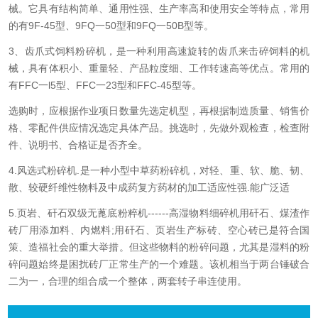
械。它具有结构简单、通用性强、生产率高和使用安全等特点，常用
的有9F-45型、9FQ一50型和9FQ一50B型等。
3、齿爪式饲料粉碎机，是一种利用高速旋转的齿爪来击碎饲料的机
械，具有体积小、重量轻、产品粒度细、工作转速高等优点。常用的
有FFC一l5型、FFC一23型和FFC-45型等。
选购时，应根据作业项日数量先选定机型，再根据制造质量、销售价
格、零配件供应情况选定具体产品。挑选时，先做外观检查，检查附
件、说明书、合格证是否齐全。
4.风选式粉碎机.是一种小型中草药粉碎机，对轻、重、软、脆、韧、
散、较硬纤维性物料及中成药复方药材的加工适应性强.能广泛适
5.页岩、矸石双级无蓖底粉粹机------高湿物料细碎机用矸石、煤渣作
砖厂用添加料、内燃料;用矸石、页岩生产标砖、空心砖已是符合国
策、造福社会的重大举措。但这些物料的粉碎问题，尤其是湿料的粉
碎问题始终是困扰砖厂正常生产的一个难题。该机相当于两台锤破合
二为一，合理的组合成一个整体，两套转子串连使用。