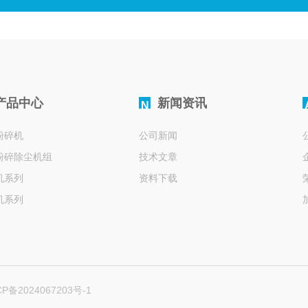
产品中心
新闻资讯
N
粉碎机
公司新闻
粉碎除尘机组
技术文章
机系列
资料下载
机系列
机、筛丸机、筛粉机
前处理饮片设备
系列
机系列
备2024067203号-1
机系列