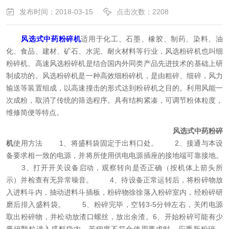
发布时间：2018-03-15
点击次数：2208
风选式中药粉碎机
适用于化工、石墨、橡胶、制药、染料、油
化、食品、建材、矿石、水泥、耐火材料等行业，风选粉碎机也叫细
粉碎机、高速风选粉碎机是结合国内外同类产品先进技术的基础上研
制成功的。风选粉碎机是一种高效细粉碎机，是由粗碎、细碎，风力
输送等装置组成，以高速撞击的形式达到粉碎机之目的。利用风能一
次成粉，取消了传统的筛选程序。具有结构紧凑，可调节粉体粒度，
维修简便等特点。
风选式中药粉碎
机
使用方法
1、将盛料袋固定于出料口处。
2、接通与本设
备要求相一致的电源，并将所使用供电电源插座的接地端可靠接地。
3、打开开关设备启动，观察转向是否正确（按机体上箭头所
示）并检查有无异常噪音。
4、待设备正常运转后，将粉碎物放
入进料斗内，抽动进料斗插板，粉碎物徐徐落入粉碎室内，经粉碎研
磨后排入盛料袋。
5、粉碎完毕，空转3-5分钟左右，关闭电源
取出粉碎物，并松动放渣口螺丝，放出余渣。6、开始粉碎可能有少