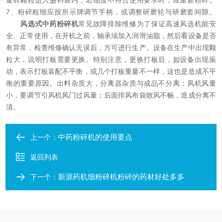
量碎颗粒进入盛料袋内，若细度不符合使用要求时，应重新粉碎。
7、粉碎粗细应按所示牌调节手柄，或调整研磨轮与研磨套间隙。
风选式中药粉碎机
常见故障排除维修为了保证高速风选机能安
全、正常使用，在开机之前，轴承须加入润滑油脂，然后看设备是否
有异常，检查维修确认无误后，方可进行生产。设备在生产中出现颗
粒大，说明打板需要更换。特别注意，更换打板后，如设备出现振
动，表示打板装配不平衡，或几个打板重量不一样，这也是造成不平
衡的重要原因。出料杂质大，分离器杂质与成品不分离：风机风量
小，要调节引风机风门过风量；后面排风布袋散风不畅，造成分离不
清。
中药粉碎机的使用要点
上一个：
返回列表
新源药机细粉碎机粉碎的药材好处多多
下一个：