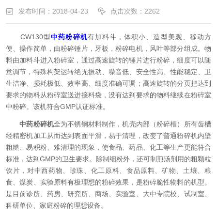
发布时间：2018-04-23
点击次数：2262
CW130型
中药粉碎机
有加料斗，体积小、造型美观、移动方
便、操作简单，由粉碎锤片，牙板，粉碎电机，风叶等部分组成。物
料由加料斗进入粉碎室，通过高速旋转的锤片进行粉碎，细度可以随
意调节，特殊构架运转绝无振动、噪音低、安全性高、性能稳定、卫
生洁净、损耗极低、效率高、细度准确可调；高速旋转的分页把达到
要求的物料从粉碎室送进接料袋，没有达到要求的物料继续在粉碎室
中粉碎。该机符合GMP认证标准。
中药粉碎机
全为不锈钢材料制作，机壳内部（粉碎槽）所有齿槽
经精密机加工从而达到表面平滑，易于清理，改变了普通粉碎机内壁
粗糙、易积粉、难清理的现象，使食品、药品、化工等生产更能符合
标准，达到GMP的卫生要求。除制细粉外，还可制煎汤剂用的粗颗粒
饮片，对中西药物、珍珠、化工原料、食品原料、矿物、土壤、粮
食、煤炭、实验原料有极理想的粉碎效果，是粉碎脆性物料的机型。
是目前诊所、药房、研究所、商场、实验室、大中专院校、试制室、
科研单位、家庭粉碎的理想设备。