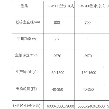
CW800型水冷式
CW700型水冷式
型号
粉碎室直径
mm
800
700
主机功率
kw
75
55
主轴转速
r/min
2970
2970
生产能力
Kg/h
80-1800
150-1600
出粉粒度
(目)
40-350
40-350
外形尺寸
(长宽高)m
6000x3000x3600
5600x2400x3600