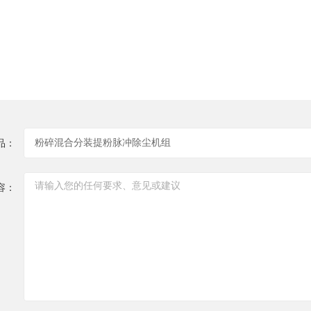
品：
容：