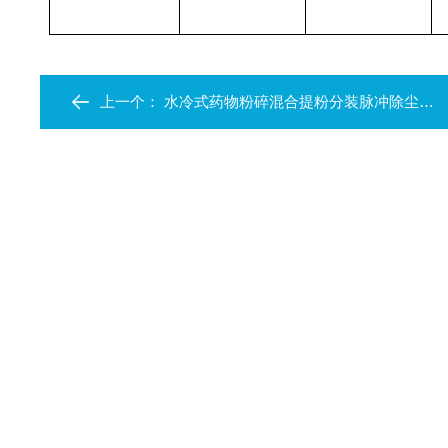
上一个：
水冷式药物粉碎混合提粉分装脉冲除尘机组