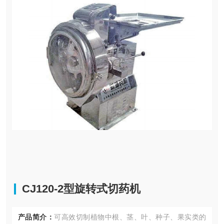
CJ120-2型旋转式切药机
产品简介：
可高效切制植物中根、茎、叶、种子、果实类的