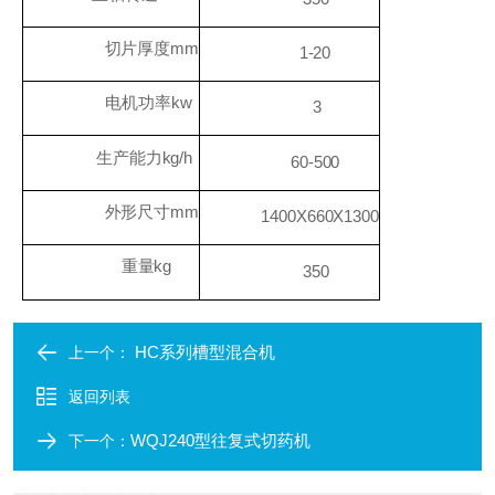
切片厚度
mm
1-20
电机功率
kw
3
生产能力
kg/h
60-500
外形尺寸
mm
1400X660X1300
重量
kg
350
HC系列槽型混合机
上一个：
返回列表
WQJ240型往复式切药机
下一个：